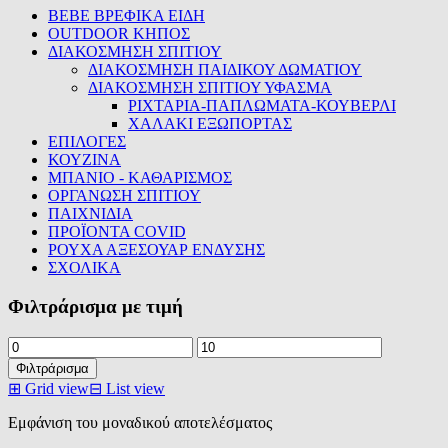
BEBE ΒΡΕΦΙΚΑ ΕΙΔΗ
OUTDOOR ΚΗΠΟΣ
ΔΙΑΚΟΣΜΗΣΗ ΣΠΙΤΙΟΥ
ΔΙΑΚΟΣΜΗΣΗ ΠΑΙΔΙΚΟΥ ΔΩΜΑΤΙΟΥ
ΔΙΑΚΟΣΜΗΣΗ ΣΠΙΤΙΟΥ ΥΦΑΣΜΑ
ΡΙΧΤΑΡΙΑ-ΠΑΠΛΩΜΑΤΑ-ΚΟΥΒΕΡΛΙ
ΧΑΛΑΚΙ ΕΞΩΠΟΡΤΑΣ
ΕΠΙΛΟΓΕΣ
ΚΟΥΖΙΝΑ
ΜΠΑΝΙΟ - ΚΑΘΑΡΙΣΜΟΣ
ΟΡΓΑΝΩΣΗ ΣΠΙΤΙΟΥ
ΠΑΙΧΝΙΔΙΑ
ΠΡΟΪΟΝΤΑ COVID
ΡΟΥΧΑ ΑΞΕΣΟΥΑΡ ΕΝΔΥΣΗΣ
ΣΧΟΛΙΚΑ
Φιλτράρισμα με τιμή
Ελάχιστη
Μέγιστη
τιμή
τιμή
Φιλτράρισμα
⊞
Grid view
⊟
List view
Εμφάνιση του μοναδικού αποτελέσματος