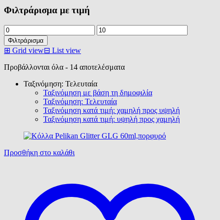
Φιλτράρισμα με τιμή
Ελάχιστη
Μέγιστη
τιμή
τιμή
Φιλτράρισμα
⊞
Grid view
⊟
List view
Sorted
Προβάλλονται όλα - 14 αποτελέσματα
by
Ταξινόμηση: Τελευταία
latest
Ταξινόμηση με βάση τη δημοφιλία
Ταξινόμηση: Τελευταία
Ταξινόμηση κατά τιμή: χαμηλή προς υψηλή
Ταξινόμηση κατά τιμή: υψηλή προς χαμηλή
Προσθήκη στο καλάθι