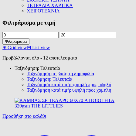
ΤΕΤΡΑΔΙΑ ΧΑΡΤΙΚΑ
ΧΕΙΡΟΤΕΧΝΙΑ
Φιλτράρισμα με τιμή
Ελάχιστη
Μέγιστη
τιμή
τιμή
Φιλτράρισμα
⊞
Grid view
⊟
List view
Sorted
Προβάλλονται όλα - 12 αποτελέσματα
by
Ταξινόμηση: Τελευταία
latest
Ταξινόμηση με βάση τη δημοφιλία
Ταξινόμηση: Τελευταία
Ταξινόμηση κατά τιμή: χαμηλή προς υψηλή
Ταξινόμηση κατά τιμή: υψηλή προς χαμηλή
Προσθήκη στο καλάθι