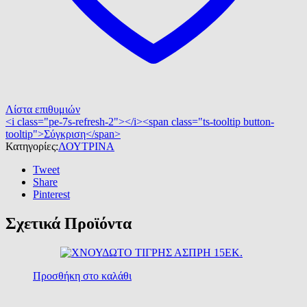
Λίστα επιθυμιών
<i class="pe-7s-refresh-2"></i><span class="ts-tooltip button-
tooltip">Σύγκριση</span>
Κατηγορίες:
ΛΟΥΤΡΙΝΑ
Tweet
Share
Pinterest
Σχετικά Προϊόντα
Προσθήκη στο καλάθι