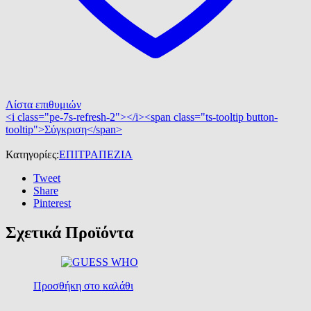
Λίστα επιθυμιών
<i class="pe-7s-refresh-2"></i><span class="ts-tooltip button-
tooltip">Σύγκριση</span>
Κατηγορίες:
ΕΠΙΤΡΑΠΕΖΙΑ
Tweet
Share
Pinterest
Σχετικά Προϊόντα
Προσθήκη στο καλάθι