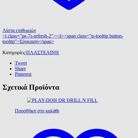
Λίστα επιθυμιών
<i class="pe-7s-refresh-2"></i><span class="ts-tooltip button-
tooltip">Σύγκριση</span>
Κατηγορίες:
ΠΛΑΣΤΕΛΙΝΗ
Tweet
Share
Pinterest
Σχετικά Προϊόντα
Προσθήκη στο καλάθι